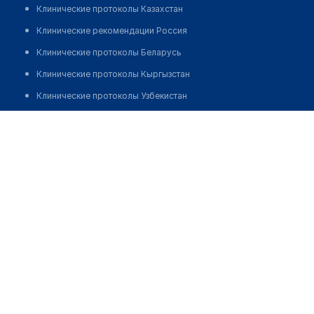
Клинические протоколы Казахстан
Клинические рекомендации Россия
Клинические протоколы Беларусь
Клинические протоколы Кыргызстан
Клинические протоколы Узбекистан
Клинические протоколы диагностики и лечения
Стоматология "АСЕМ"
Обзоры мировой медицинской периодики
Заболевания: обзорные статьи
Новости здравоохранения
Медикаменты
Лабораторные показатели
Медицинские термины
Мобильные приложения
клиникам
МИС для клиники