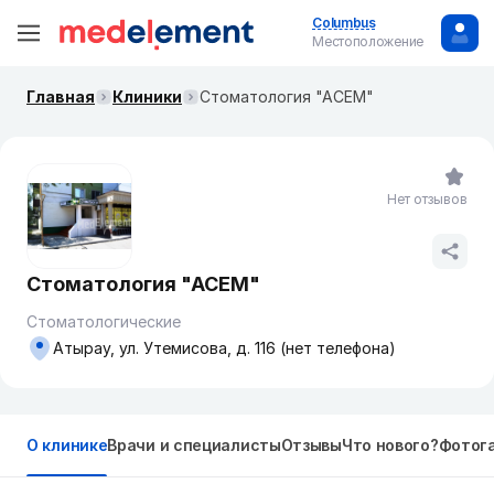
Columbus
Местоположение
Главная
Клиники
Стоматология "АСЕМ"
Нет отзывов
Стоматология "АСЕМ"
Стоматологические
Атырау, ул. Утемисова, д. 116 (нет телефона)
О клинике
Врачи и специалисты
Отзывы
Что нового?
Фотог