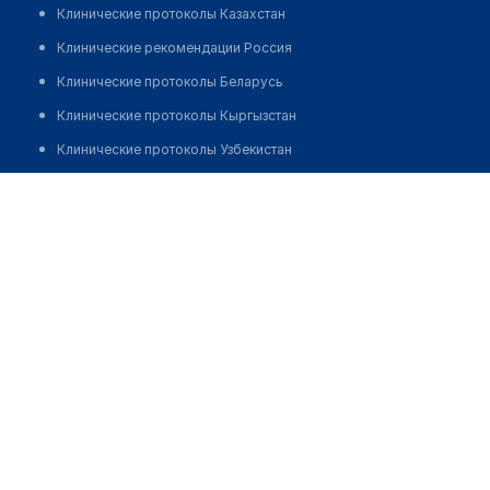
Клинические протоколы Казахстан
Клинические рекомендации Россия
Клинические протоколы Беларусь
Клинические протоколы Кыргызстан
Клинические протоколы Узбекистан
Клинические протоколы диагностики и лечения
Медицинский пункт с. Окжетпес
Обзоры мировой медицинской периодики
Позвонить
Заболевания: обзорные статьи
Новости здравоохранения
Медикаменты
Лабораторные показатели
Медицинские термины
Мобильные приложения
клиникам
МИС для клиники