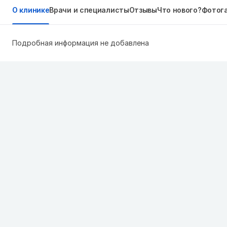
О клинике
Врачи и специалисты
Отзывы
Что нового?
Фотог
Подробная информация не добавлена