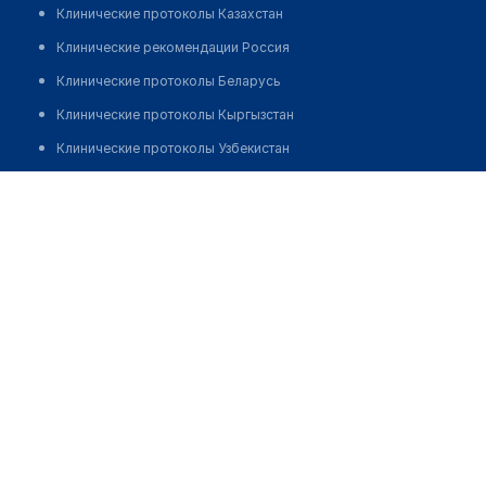
Клинические протоколы Казахстан
Клинические рекомендации Россия
Клинические протоколы Беларусь
Клинические протоколы Кыргызстан
Клинические протоколы Узбекистан
Клинические протоколы диагностики и лечения
Стоматология "АТЫРАУ ДЕНТ"
Обзоры мировой медицинской периодики
Позвонить
Заболевания: обзорные статьи
Новости здравоохранения
Медикаменты
Лабораторные показатели
Медицинские термины
Мобильные приложения
клиникам
МИС для клиники