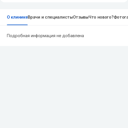
О клинике
Врачи и специалисты
Отзывы
Что нового?
Фотог
Подробная информация не добавлена