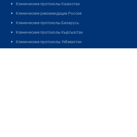
Клинические протоколы Казахстан
Клинические рекомендации Россия
Клинические протоколы Беларусь
Клинические протоколы Кыргызстан
Клинические протоколы Узбекистан
Клинические протоколы диагностики и лечения
Стоматология "АМАДЕЙ"
Обзоры мировой медицинской периодики
Позвонить
Заболевания: обзорные статьи
Новости здравоохранения
Медикаменты
Лабораторные показатели
Медицинские термины
Мобильные приложения
клиникам
МИС для клиники