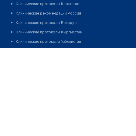
Клинические протоколы Казахстан
Клинические рекомендации Россия
Клинические протоколы Беларусь
Клинические протоколы Кыргызстан
Клинические протоколы Узбекистан
Клинические протоколы диагностики и лечения
Медицинский пункт с. Далабай
Обзоры мировой медицинской периодики
Позвонить
Заболевания: обзорные статьи
Новости здравоохранения
Медикаменты
Лабораторные показатели
Медицинские термины
Мобильные приложения
клиникам
МИС для клиники