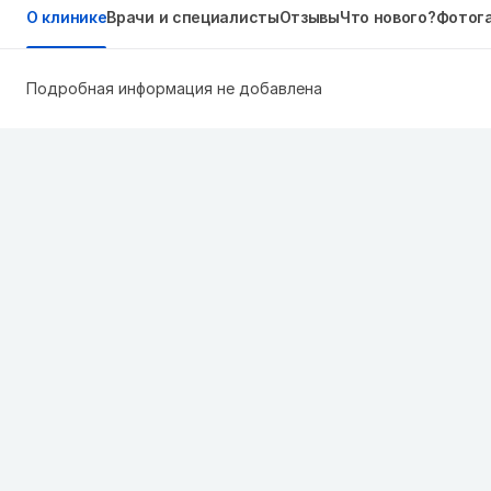
О клинике
Врачи и специалисты
Отзывы
Что нового?
Фотог
Подробная информация не добавлена