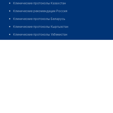
Клинические протоколы Казахстан
Клинические рекомендации Россия
Клинические протоколы Беларусь
Клинические протоколы Кыргызстан
Клинические протоколы Узбекистан
Клинические протоколы диагностики и лечения
Медицинский центр "ПЕРВЫЙ ДОКТОР" на Северном
бульваре
Обзоры мировой медицинской периодики
Заболевания: обзорные статьи
Позвонить
Новости здравоохранения
Медикаменты
Лабораторные показатели
Медицинские термины
Мобильные приложения
клиникам
МИС для клиники