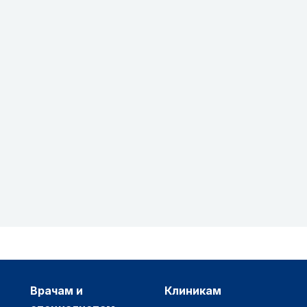
врачам и
клиникам