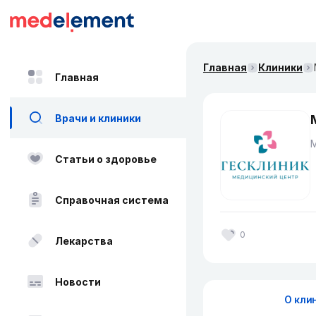
Главная
Клиники
Главная
Врачи и клиники
Статьи о здоровье
Справочная система
0
Лекарства
Новости
О кли