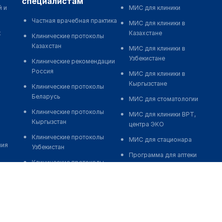
специалистам
й и
МИС для клиники
Частная врачебная практика
МИС для клиники в
к
Казахстане
Клинические протоколы
Казахстан
МИС для клиники в
Узбекистане
Клинические рекомендации
Россия
МИС для клиники в
Кыргызстане
Клинические протоколы
Беларусь
МИС для стоматологии
Клинические протоколы
МИС для клиники ВРТ,
Кыргызстан
центра ЭКО
Клинические протоколы
МИС для стационара
ния
Узбекистан
Программа для аптеки
Клинические протоколы
Автоматизация блока
диагностики и лечения
питания
Обзоры мировой
Реклама и продвижение
медицинской периодики
клиник
Заболевания: обзорные
Разработка сайта клиники