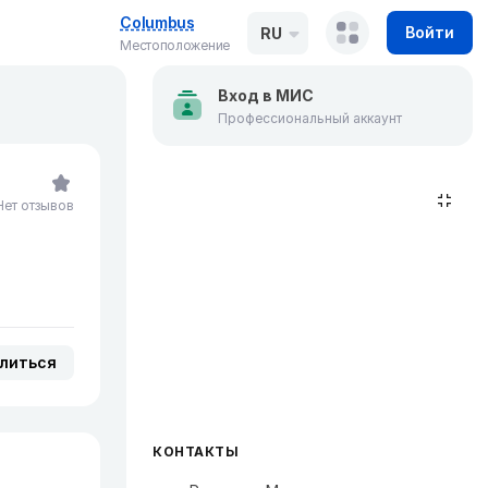
Columbus
Войти
RU
Местоположение
Вход в МИС
Профессиональный аккаунт
Нет отзывов
литься
КОНТАКТЫ