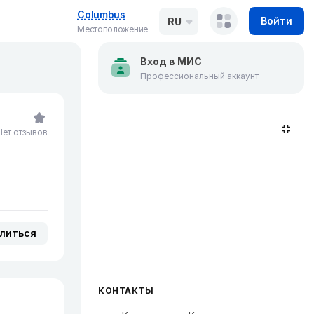
Columbus
Войти
RU
Местоположение
Вход в МИС
Профессиональный аккаунт
Нет отзывов
литься
КОНТАКТЫ