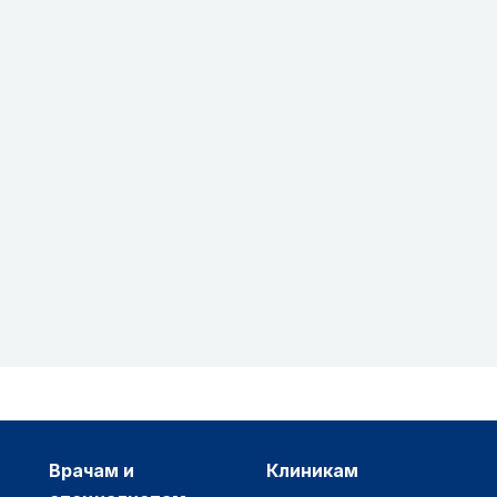
врачам и
клиникам