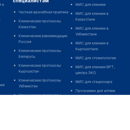
специалистам
й и
МИС для клиники
Частная врачебная практика
МИС для клиники в
к
Казахстане
Клинические протоколы
Казахстан
МИС для клиники в
Узбекистане
Клинические рекомендации
Россия
МИС для клиники в
Кыргызстане
Клинические протоколы
Беларусь
МИС для стоматологии
Клинические протоколы
МИС для клиники ВРТ,
Кыргызстан
центра ЭКО
Клинические протоколы
МИС для стационара
ния
Узбекистан
Программа для аптеки
Клинические протоколы
Автоматизация блока
диагностики и лечения
питания
Обзоры мировой
Реклама и продвижение
медицинской периодики
клиник
Заболевания: обзорные
Разработка сайта клиники