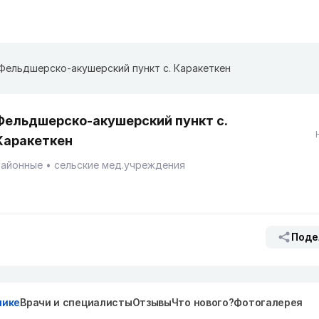
Фельдшерско-акушерский пункт с. Каракеткен
Фельдшерско-акушерский пункт с.
Каракеткен
Районные
сельские мед.учреждения
Поде
нике
Врачи и специалисты
Отзывы
Что нового?
Фотогалерея