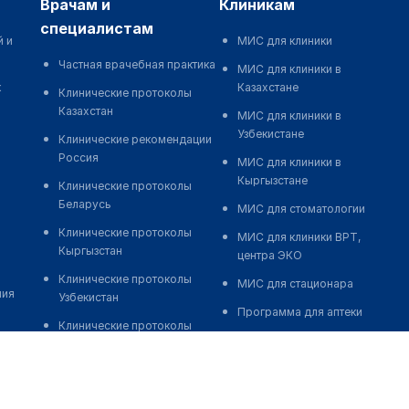
врачам и
клиникам
специалистам
й и
МИС для клиники
Частная врачебная практика
МИС для клиники в
к
Казахстане
Клинические протоколы
Казахстан
МИС для клиники в
Узбекистане
Клинические рекомендации
Россия
МИС для клиники в
Кыргызстане
Клинические протоколы
Беларусь
МИС для стоматологии
Клинические протоколы
МИС для клиники ВРТ,
Кыргызстан
центра ЭКО
Клинические протоколы
МИС для стационара
ния
Узбекистан
Программа для аптеки
Клинические протоколы
Автоматизация блока
диагностики и лечения
питания
Обзоры мировой
Реклама и продвижение
медицинской периодики
клиник