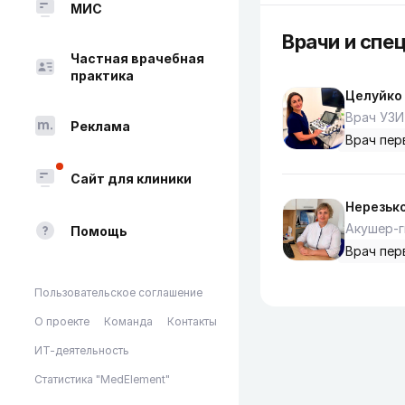
МИС
Врачи и спе
Частная врачебная
практика
Целуйко
Врач УЗИ
Реклама
Врач пер
Сайт для клиники
Нерезьк
Акушер-г
Помощь
Врач пер
Пользовательское соглашение
О проекте
Команда
Контакты
ИТ-деятельность
Статистика "MedElement"