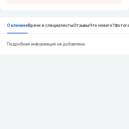
О клинике
Врачи и специалисты
Отзывы
Что нового?
Фотог
Подробная информация не добавлена