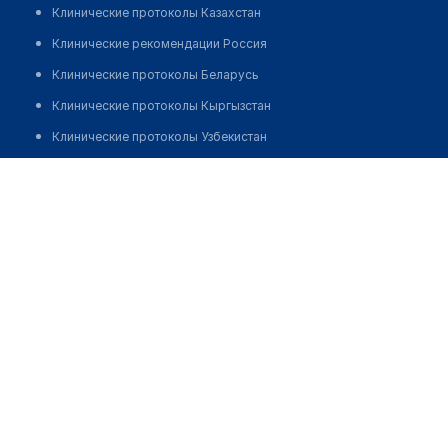
Клинические протоколы Казахстан
Клинические рекомендации Россия
Клинические протоколы Беларусь
Клинические протоколы Кыргызстан
Клинические протоколы Узбекистан
Клинические протоколы диагностики и лечения
Cтоматологическая клиника "САНТА АПОЛЛОНИЯ"
Обзоры мировой медицинской периодики
Позвонить
Заболевания: обзорные статьи
Новости здравоохранения
Медикаменты
Лабораторные показатели
Медицинские термины
Мобильные приложения
клиникам
МИС для клиники