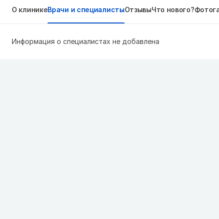
О клинике
Врачи и специалисты
Отзывы
Что нового?
Фотог
Информация о специалистах не добавлена