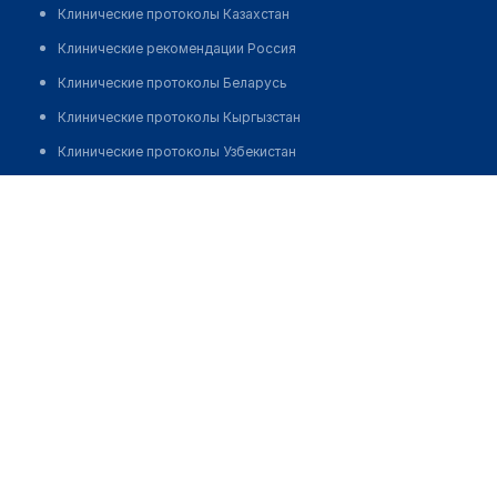
Клинические протоколы Казахстан
Клинические рекомендации Россия
Клинические протоколы Беларусь
Клинические протоколы Кыргызстан
Клинические протоколы Узбекистан
Клинические протоколы диагностики и лечения
Стоматология "HOLLYWOOD"
Обзоры мировой медицинской периодики
Позвонить
Заболевания: обзорные статьи
Новости здравоохранения
Медикаменты
Лабораторные показатели
Медицинские термины
Мобильные приложения
клиникам
МИС для клиники