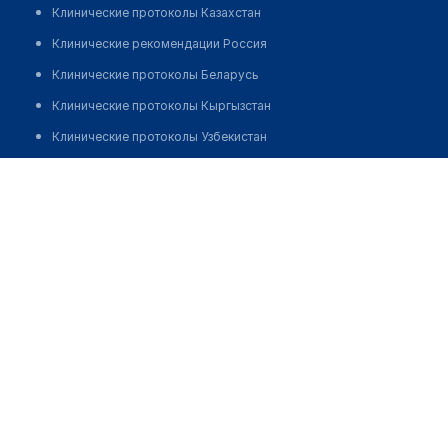
Клинические протоколы Казахстан
Клинические рекомендации Россия
Клинические протоколы Беларусь
Клинические протоколы Кыргызстан
Клинические протоколы Узбекистан
Клинические протоколы диагностики и лечения
Медицинский пункт с. Акколь
Обзоры мировой медицинской периодики
Позвонить
Заболевания: обзорные статьи
Новости здравоохранения
Медикаменты
Лабораторные показатели
Медицинские термины
Мобильные приложения
клиникам
МИС для клиники