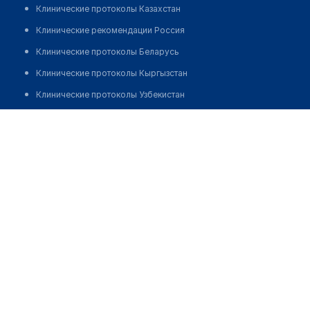
Клинические протоколы Казахстан
Клинические рекомендации Россия
Клинические протоколы Беларусь
Клинические протоколы Кыргызстан
Клинические протоколы Узбекистан
Клинические протоколы диагностики и лечения
Городская поликлиника №4 (детское отделение)
Обзоры мировой медицинской периодики
Позвонить
Заболевания: обзорные статьи
Новости здравоохранения
Медикаменты
Лабораторные показатели
Медицинские термины
Мобильные приложения
клиникам
МИС для клиники