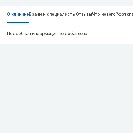
О клинике
Врачи и специалисты
Отзывы
Что нового?
Фотог
Подробная информация не добавлена