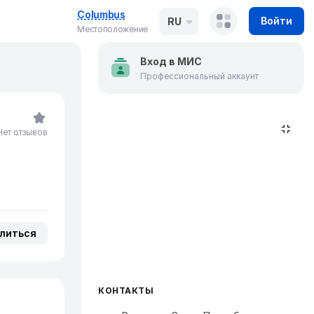
Columbus
Войти
RU
Местоположение
Вход в МИС
Профессиональный аккаунт
Нет отзывов
литься
КОНТАКТЫ