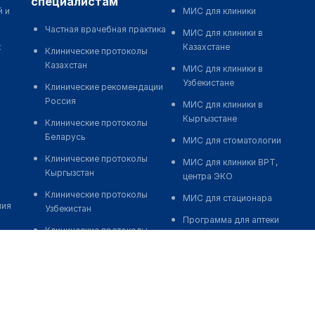
специалистам
й и
МИС для клиники
Частная врачебная практика
МИС для клиники в
к
Казахстане
Клинические протоколы
Казахстан
МИС для клиники в
Узбекистане
Клинические рекомендации
Россия
МИС для клиники в
Кыргызстане
Клинические протоколы
Беларусь
МИС для стоматологии
Клинические протоколы
МИС для клиники ВРТ,
Кыргызстан
центра ЭКО
Клинические протоколы
МИС для стационара
ния
Узбекистан
Программа для аптеки
Клинические протоколы
Автоматизация блока
диагностики и лечения
питания
Обзоры мировой
Реклама и продвижение
медицинской периодики
клиник
Заболевания: обзорные
Разработка сайта клиники