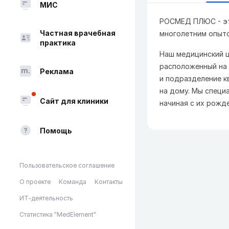
МИС
РОСМЕД ПЛЮС - эт
Частная врачебная
многолетним опыто
практика
Наш медицинский ц
расположенный на 
Реклама
и подразделение к
на дому. Мы специ
Сайт для клиники
начиная с их рожде
Помощь
Пользовательское соглашение
О проекте
Команда
Контакты
ИТ-деятельность
Статистика "MedElement"