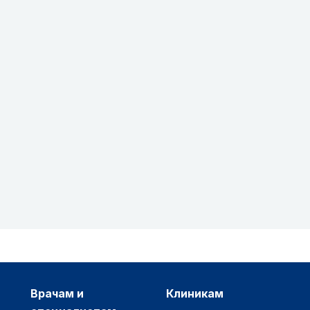
врачам и
клиникам