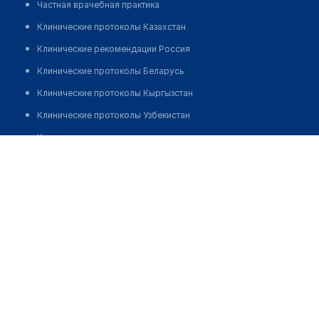
Частная врачебная практика
Клинические протоколы Казахстан
Клинические рекомендации Россия
Клинические протоколы Беларусь
Клинические протоколы Кыргызстан
Клинические протоколы Узбекистан
Клинические протоколы диагностики и лечения
Клинический центр пластической хирургии и
медицинской косметологии на Богдановича
Обзоры мировой медицинской периодики
Заболевания: обзорные статьи
Позвонить
Новости здравоохранения
Медикаменты
Лабораторные показатели
Медицинские термины
Мобильные приложения
клиникам