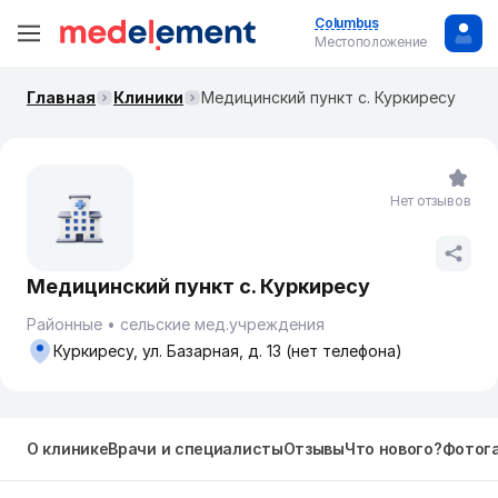
Columbus
Местоположение
Главная
Клиники
Медицинский пункт с. Куркиресу
Нет отзывов
Медицинский пункт с. Куркиресу
Районные
сельские мед.учреждения
Куркиресу, ул. Базарная, д. 13 (нет телефона)
О клинике
Врачи и специалисты
Отзывы
Что нового?
Фотог