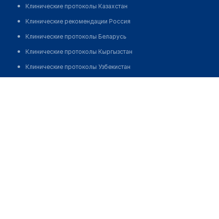
Клинические протоколы Казахстан
Клинические рекомендации Россия
Клинические протоколы Беларусь
Клинические протоколы Кыргызстан
Клинические протоколы Узбекистан
Клинические протоколы диагностики и лечения
Медицинский пункт с. Куркиресу
Обзоры мировой медицинской периодики
Заболевания: обзорные статьи
Новости здравоохранения
Медикаменты
Лабораторные показатели
Медицинские термины
Мобильные приложения
клиникам
МИС для клиники