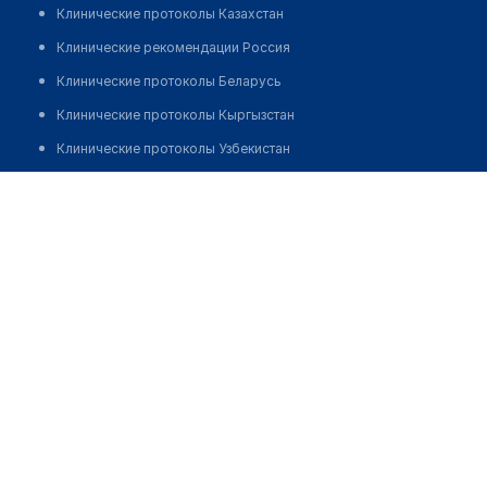
Клинические протоколы Казахстан
Клинические рекомендации Россия
Клинические протоколы Беларусь
Клинические протоколы Кыргызстан
Клинические протоколы Узбекистан
Клинические протоколы диагностики и лечения
Медицинский пункт с. Куркиресу
Обзоры мировой медицинской периодики
Заболевания: обзорные статьи
Новости здравоохранения
Медикаменты
Лабораторные показатели
Медицинские термины
Мобильные приложения
клиникам
МИС для клиники