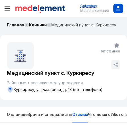
Columbus
Местоположение
Главная
Клиники
Медицинский пункт с. Куркиресу
Нет отзывов
Медицинский пункт с. Куркиресу
Районные
сельские мед.учреждения
Куркиресу, ул. Базарная, д. 13 (нет телефона)
О клинике
Врачи и специалисты
Отзывы
Что нового?
Фотог