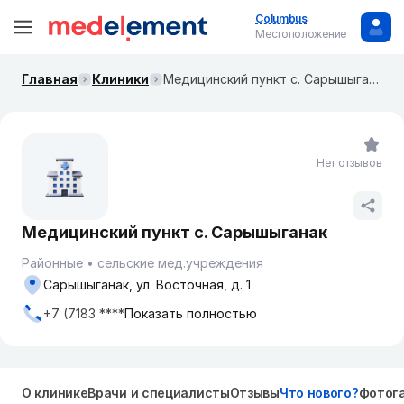
Columbus
Местоположение
Главная
Клиники
Медицинский пункт с. Сарышыганак
Нет отзывов
Медицинский пункт с. Сарышыганак
Районные
сельские мед.учреждения
Сарышыганак, ул. Восточная, д. 1
+7 (7183 ****
Показать полностью
О клинике
Врачи и специалисты
Отзывы
Что нового?
Фотог