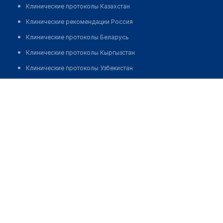
Клинические протоколы Казахстан
Клинические рекомендации Россия
Клинические протоколы Беларусь
Клинические протоколы Кыргызстан
Клинические протоколы Узбекистан
Клинические протоколы диагностики и лечения
Медицинский пункт с. Сарышыганак
Обзоры мировой медицинской периодики
Позвонить
Заболевания: обзорные статьи
Новости здравоохранения
Медикаменты
Лабораторные показатели
Медицинские термины
Мобильные приложения
клиникам
МИС для клиники