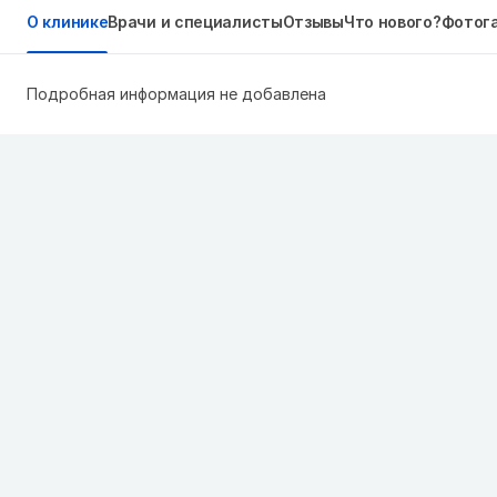
О клинике
Врачи и специалисты
Отзывы
Что нового?
Фотог
Подробная информация не добавлена