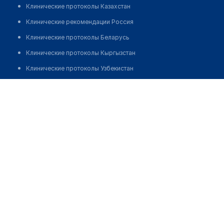
Клинические протоколы Казахстан
Клинические рекомендации Россия
Клинические протоколы Беларусь
Клинические протоколы Кыргызстан
Клинические протоколы Узбекистан
Клинические протоколы диагностики и лечения
Стоматология "АЛМА-АТА"
Обзоры мировой медицинской периодики
Позвонить
Заболевания: обзорные статьи
Новости здравоохранения
Медикаменты
Лабораторные показатели
Медицинские термины
Мобильные приложения
клиникам
МИС для клиники