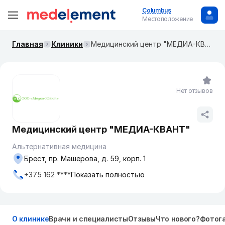
Columbus
Местоположение
Главная
Клиники
Медицинский центр "МЕДИА-КВАНТ"
Нет отзывов
Медицинский центр "МЕДИА-КВАНТ"
Альтернативная медицина
Брест, пр. Машерова, д. 59, корп. 1
+375 162 ****
Показать полностью
О клинике
Врачи и специалисты
Отзывы
Что нового?
Фотог