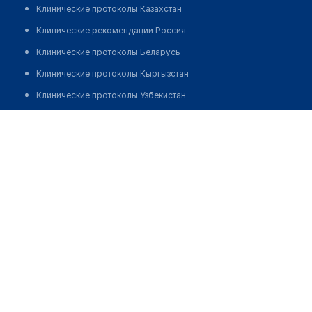
Клинические протоколы Казахстан
Клинические рекомендации Россия
Клинические протоколы Беларусь
Клинические протоколы Кыргызстан
Клинические протоколы Узбекистан
Клинические протоколы диагностики и лечения
Медицинский центр "МЕДИА-КВАНТ"
Обзоры мировой медицинской периодики
Позвонить
Заболевания: обзорные статьи
Новости здравоохранения
Медикаменты
Лабораторные показатели
Медицинские термины
Мобильные приложения
клиникам
МИС для клиники