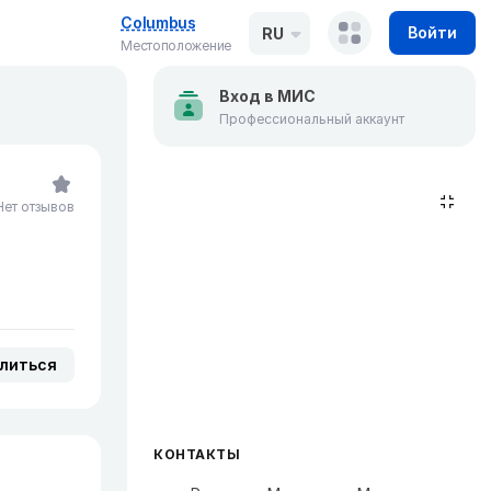
Columbus
Войти
RU
Местоположение
Вход в МИС
Профессиональный аккаунт
Нет отзывов
литься
КОНТАКТЫ