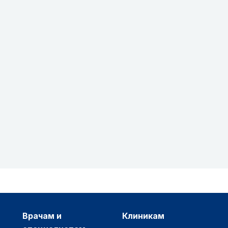
врачам и
клиникам