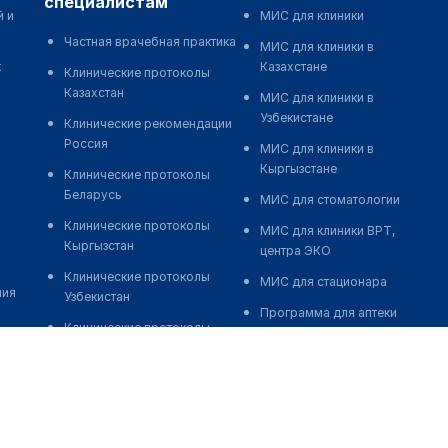
специалистам
й и
МИС для клиники
Частная врачебная практика
МИС для клиники в
к
Казахстане
Клинические протоколы
Казахстан
МИС для клиники в
Узбекистане
Клинические рекомендации
Россия
МИС для клиники в
Кыргызстане
Клинические протоколы
Беларусь
МИС для стоматологии
Клинические протоколы
МИС для клиники ВРТ,
Кыргызстан
центра ЭКО
Клинические протоколы
МИС для стационара
ния
Узбекистан
Программа для аптеки
Клинические протоколы
Автоматизация блока
диагностики и лечения
питания
Обзоры мировой
Реклама и продвижение
медицинской периодики
клиник
Заболевания: обзорные
Разработка сайта клиники