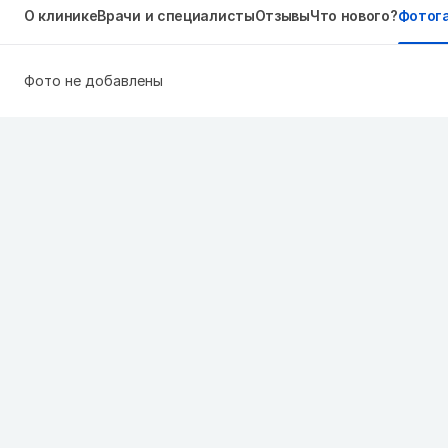
О клинике
Врачи и специалисты
Отзывы
Что нового?
Фотог
Фото не добавлены