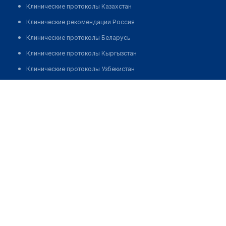
Клинические протоколы Казахстан
Клинические рекомендации Россия
Клинические протоколы Беларусь
Клинические протоколы Кыргызстан
Клинические протоколы Узбекистан
Клинические протоколы диагностики и лечения
Стоматологическая клиника "ПРЕЗИДЕНТ" на ул.
Адмирала Лазарева
Обзоры мировой медицинской периодики
Заболевания: обзорные статьи
Позвонить
Новости здравоохранения
Медикаменты
Лабораторные показатели
Медицинские термины
Мобильные приложения
клиникам
МИС для клиники