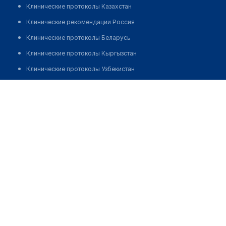
Клинические протоколы Казахстан
Клинические рекомендации Россия
Клинические протоколы Беларусь
Клинические протоколы Кыргызстан
Клинические протоколы Узбекистан
Клинические протоколы диагностики и лечения
​Медицинский центр "VUSMED"
Обзоры мировой медицинской периодики
Позвонить
Заболевания: обзорные статьи
Новости здравоохранения
Медикаменты
Лабораторные показатели
Медицинские термины
Мобильные приложения
клиникам
МИС для клиники