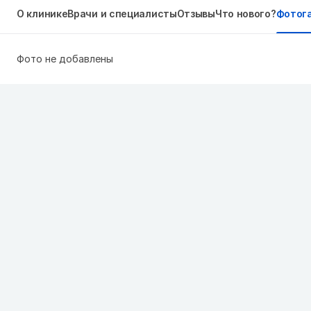
О клинике
Врачи и специалисты
Отзывы
Что нового?
Фотог
Фото не добавлены