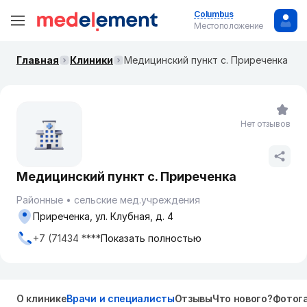
Columbus
Местоположение
Главная
Клиники
Медицинский пункт с. Приреченка
Нет отзывов
Медицинский пункт с. Приреченка
Районные
сельские мед.учреждения
Приреченка, ул. Клубная, д. 4
+7 (71434 ****
Показать полностью
О клинике
Врачи и специалисты
Отзывы
Что нового?
Фотог