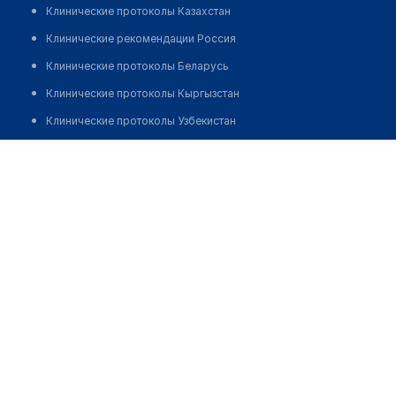
Клинические протоколы Казахстан
Клинические рекомендации Россия
Клинические протоколы Беларусь
Клинические протоколы Кыргызстан
Клинические протоколы Узбекистан
Клинические протоколы диагностики и лечения
Медицинский пункт с. Приреченка
Обзоры мировой медицинской периодики
Позвонить
Заболевания: обзорные статьи
Новости здравоохранения
Медикаменты
Лабораторные показатели
Медицинские термины
Мобильные приложения
клиникам
МИС для клиники