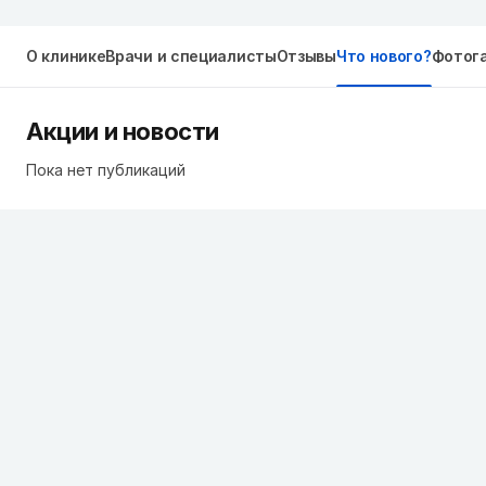
О клинике
Врачи и специалисты
Отзывы
Что нового?
Фотог
Акции и новости
Пока нет публикаций