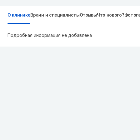
О клинике
Врачи и специалисты
Отзывы
Что нового?
Фотог
Подробная информация не добавлена