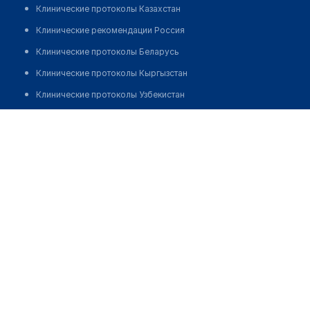
Клинические протоколы Казахстан
Клинические рекомендации Россия
Клинические протоколы Беларусь
Клинические протоколы Кыргызстан
Клинические протоколы Узбекистан
Клинические протоколы диагностики и лечения
Национальный госпиталь (отделение нейрохирургии
№2)
Обзоры мировой медицинской периодики
Заболевания: обзорные статьи
Позвонить
Новости здравоохранения
Медикаменты
Лабораторные показатели
Медицинские термины
Мобильные приложения
клиникам
МИС для клиники