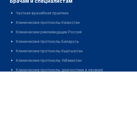
врачам и специалистам
Частная врачебная практика
Клинические протоколы Казахстан
Клинические рекомендации Россия
Клинические протоколы Беларусь
Клинические протоколы Кыргызстан
Клинические протоколы Узбекистан
Клинические протоколы диагностики и лечения
Сеть клиник семейного здоровья "БЛИЖЕ"
Обзоры мировой медицинской периодики
Позвонить
Заболевания: обзорные статьи
Новости здравоохранения
Медикаменты
Лабораторные показатели
Медицинские термины
Мобильные приложения