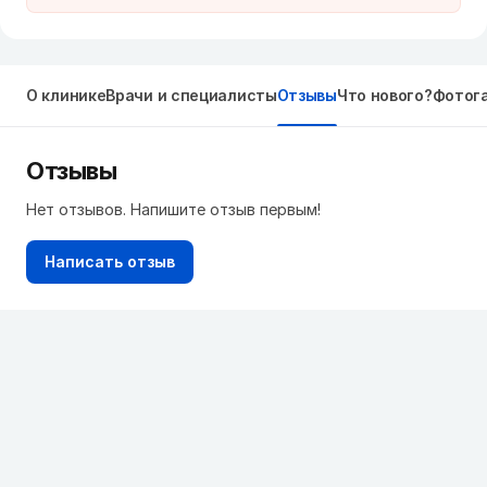
О клинике
Врачи и специалисты
Отзывы
Что нового?
Фотог
Отзывы
Нет отзывов. Напишите отзыв первым!
Написать отзыв