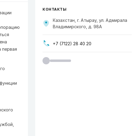
КОНТАКТЫ
зации
Казахстан, г. Атырау, ул. Адмирала
Владимирского, д. 98А
орпорацию
ться
ена
+7 (7122) 28 40 20
а первая
ого
 функции
нского
ужбой,