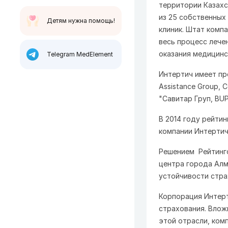
территории Казахс
из 25 собственных
Детям нужна помощь!
клиник. Штат комп
весь процесс лече
оказания медицинс
Telegram MedElement
Интертич имеет пр
Assistance Group, С
"Савитар Груп, BUPA
В 2014 году рейти
компании Интертич
Решением Рейтинго
центра города Алм
устойчивости стра
Корпорация Интерт
страхования. Влож
этой отрасли, ком