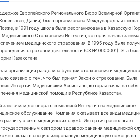
оддержке Европейского Регионального Бюро Всемирной Органи
Копенгаген, Дания) была организована Международная школа
Позже, в 1991 году школа была реорганизована в Казахскую К
 Медицинского Страхования Интертич, которая начала занима
еспечением медицинского страхования. В 1995 году была получ
 проведения страховой деятельности (СЗ № 0000001). Эта был
тории Казахстана.
овая организация разделила функции страхования и медицинск
ыло связано с тем, что был принят Закон о страховании. Была
ания Интертич Медицинский Ассистанс, которая взяла на себя
спечения медицинской помощи в Республике Казахстан.
й заключили договора с компанией Интертич на медицинское
ицинское обслуживание. Компания оказывает все виды медици
з развитую сеть медицинских служб. Интертич располагает
 государственным сектором здравоохранения медицинской сл
зможно оказать специализированную медицинскую помощь на