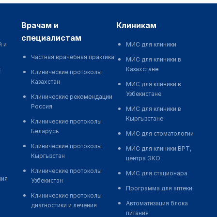
врачам и
клиникам
специалистам
й и
МИС для клиники
Частная врачебная практика
МИС для клиники в
к
Казахстане
Клинические протоколы
Казахстан
МИС для клиники в
Узбекистане
Клинические рекомендации
Россия
МИС для клиники в
Кыргызстане
Клинические протоколы
Беларусь
МИС для стоматологии
Клинические протоколы
МИС для клиники ВРТ,
Кыргызстан
центра ЭКО
Клинические протоколы
МИС для стационара
ния
Узбекистан
Программа для аптеки
Клинические протоколы
Автоматизация блока
диагностики и лечения
питания