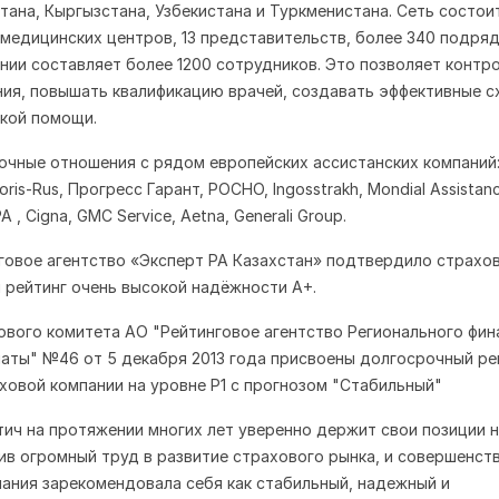
тана, Кыргызстана, Узбекистана и Туркменистана. Сеть состои
 медицинских центров, 13 представительств, более 340 подря
ании составляет более 1200 сотрудников. Это позволяет контр
ния, повышать квалификацию врачей, создавать эффективные 
кой помощи.
очные отношения с рядом европейских ассистанских компаний:
oris-Rus, Прогресс Гарант, РОСНО, Ingosstrakh, Mondial Assista
 , Cigna, GMC Service, Aetna, Generali Group.
нговое агентство «Эксперт РА Казахстан» подтвердило страхо
 рейтинг очень высокой надёжности А+.
вого комитета АО "Рейтинговое агентство Регионального фин
аты" №46 от 5 декабря 2013 года присвоены долгосрочный ре
ховой компании на уровне Р1 с прогнозом "Стабильный"
ич на протяжении многих лет уверенно держит свои позиции н
ив огромный труд в развитие страхового рынка, и совершенств
пания зарекомендовала себя как стабильный, надежный и