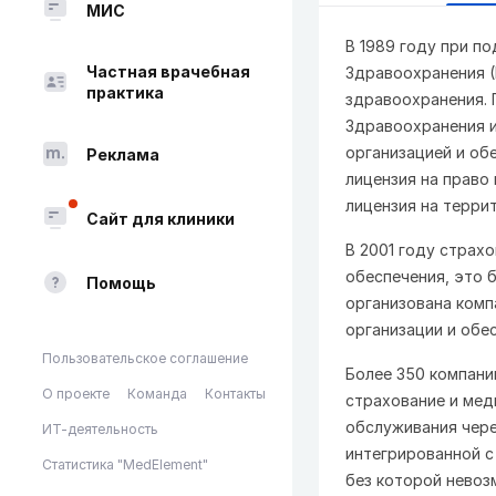
МИС
В 1989 году при п
Частная врачебная
Здравоохранения (
практика
здравоохранения. 
Здравоохранения и
организацией и об
Реклама
лицензия на право
лицензия на терри
Сайт для клиники
В 2001 году страх
обеспечения, это б
Помощь
организована комп
организации и обе
Пользовательское соглашение
Более 350 компани
О проекте
Команда
Контакты
страхование и мед
обслуживания чере
ИТ-деятельность
интегрированной с
Статистика "MedElement"
без которой нево