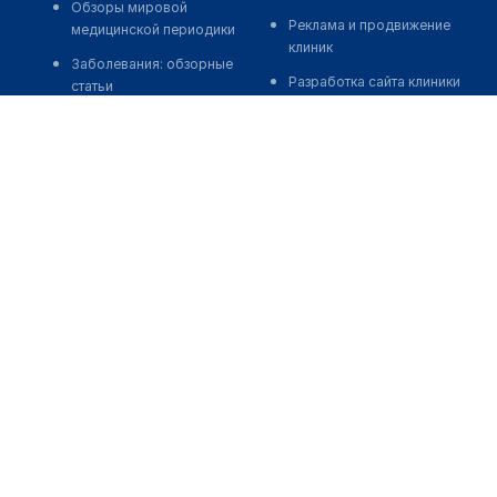
Обзоры мировой
Реклама и продвижение
медицинской периодики
клиник
Заболевания: обзорные
Разработка сайта клиники
статьи
Разработка сайта клиники в
Новости здравоохранения
России
Медикаменты
Разработка сайта клиники в
Лабораторные показатели
Казахстане
Медицинские термины
Разработка сайта клиники в
Беларуси
Мобильные приложения
Разработка сайта клиники в
Кыргызстане
Разработка сайта клиники в
Узбекистане
о нас
medelement global
иции
Пользовательское
Русская версия
соглашение
Қазақша нұсқасы
О проекте