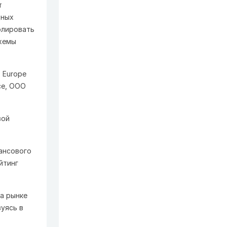
т
дных
олировать
схемы
 Europe
nce, ООО
вой
ансового
йтинг
а рынке
уясь в