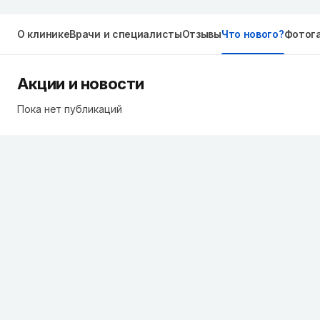
О клинике
Врачи и специалисты
Отзывы
Что нового?
Фотог
Акции и новости
Пока нет публикаций