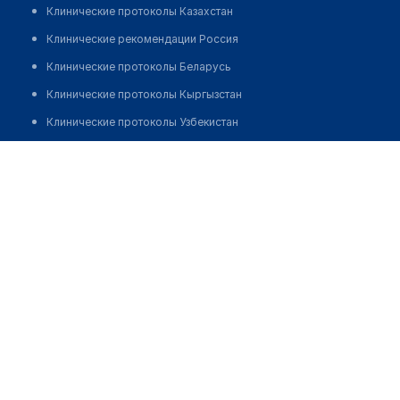
Клинические протоколы Казахстан
Клинические рекомендации Россия
Клинические протоколы Беларусь
Клинические протоколы Кыргызстан
Клинические протоколы Узбекистан
Клинические протоколы диагностики и лечения
Стоматологический центр ДОКТОРА БАРКЫБАЕВА
Обзоры мировой медицинской периодики
Позвонить
Заболевания: обзорные статьи
Новости здравоохранения
Медикаменты
Лабораторные показатели
Медицинские термины
Мобильные приложения
клиникам
МИС для клиники