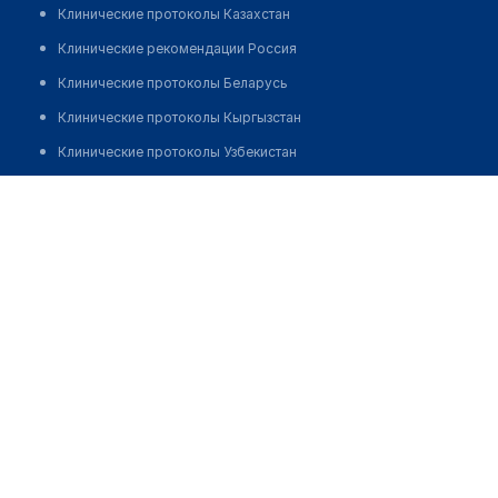
Клинические протоколы Казахстан
Клинические рекомендации Россия
Клинические протоколы Беларусь
Клинические протоколы Кыргызстан
Клинические протоколы Узбекистан
Клинические протоколы диагностики и лечения
Медицинский центр "E-CLINIC"
Обзоры мировой медицинской периодики
Позвонить
Заболевания: обзорные статьи
Новости здравоохранения
Медикаменты
Лабораторные показатели
Медицинские термины
Мобильные приложения
клиникам
МИС для клиники