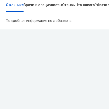
О клинике
Врачи и специалисты
Отзывы
Что нового?
Фотог
Подробная информация не добавлена