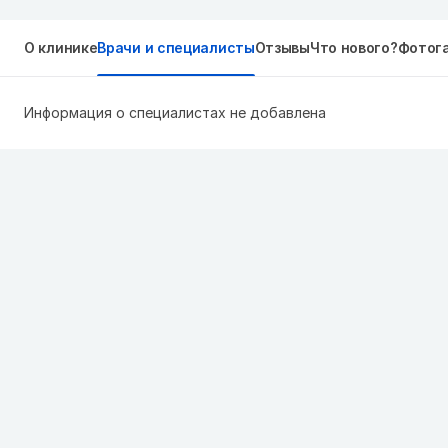
О клинике
Врачи и специалисты
Отзывы
Что нового?
Фотог
Информация о специалистах не добавлена