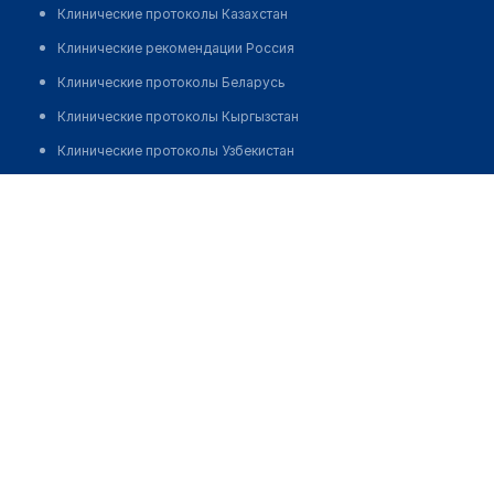
Клинические протоколы Казахстан
Клинические рекомендации Россия
Клинические протоколы Беларусь
Клинические протоколы Кыргызстан
Клинические протоколы Узбекистан
Клинические протоколы диагностики и лечения
Межобластная объединенная клиническая больница
Обзоры мировой медицинской периодики
Позвонить
Заболевания: обзорные статьи
Новости здравоохранения
Медикаменты
Лабораторные показатели
Медицинские термины
Мобильные приложения
клиникам
МИС для клиники