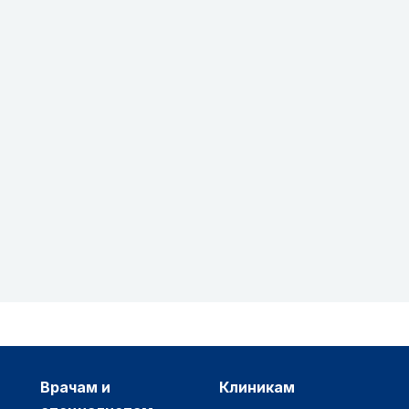
врачам и
клиникам