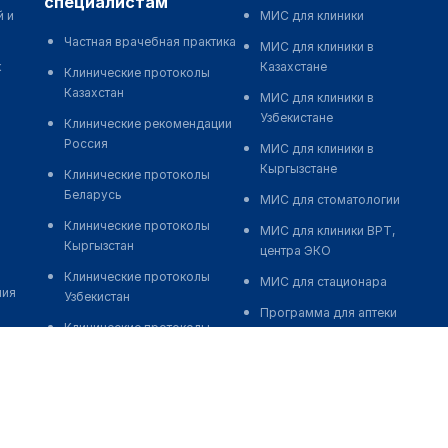
специалистам
й и
МИС для клиники
Частная врачебная практика
МИС для клиники в
к
Казахстане
Клинические протоколы
Казахстан
МИС для клиники в
Узбекистане
Клинические рекомендации
Россия
МИС для клиники в
Кыргызстане
Клинические протоколы
Беларусь
МИС для стоматологии
Клинические протоколы
МИС для клиники ВРТ,
Кыргызстан
центра ЭКО
Клинические протоколы
МИС для стационара
ния
Узбекистан
Программа для аптеки
Клинические протоколы
Автоматизация блока
диагностики и лечения
питания
Обзоры мировой
Реклама и продвижение
медицинской периодики
клиник
Заболевания: обзорные
Разработка сайта клиники