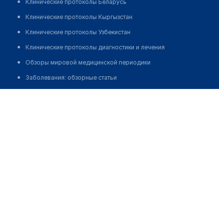
Клинические протоколы Беларусь
Клинические протоколы Кыргызстан
Клинические протоколы Узбекистан
Клинические протоколы диагностики и лечения
Обзоры мировой медицинской периодики
Заболевания: обзорные статьи
Новости здравоохранения
Медицинская клиника "ЭВЕРМЕДИК"
Медикаменты
Позвонить
Лабораторные показатели
Медицинские термины
Мобильные приложения
клиникам
МИС для клиники
МИС для клиники в Казахстане
МИС для клиники в Узбекистане