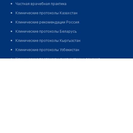
Частная врачебная практика
Клинические протоколы Казахстан
Клинические рекомендации Россия
Клинические протоколы Беларусь
Клинические протоколы Кыргызстан
Клинические протоколы Узбекистан
Клинические протоколы диагностики и лечения
Процедурный кабинет при аптеке "24" в мкр Кулагер
Обзоры мировой медицинской периодики
Позвонить
Заболевания: обзорные статьи
Новости здравоохранения
Медикаменты
Лабораторные показатели
Медицинские термины
Мобильные приложения
клиникам