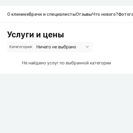
О клинике
Врачи и специалисты
Отзывы
Что нового?
Фотог
Услуги и цены
Категогория:
Не найдено услуг по выбранной категории