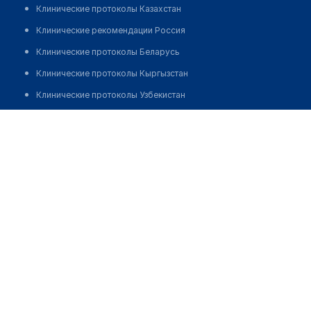
Клинические протоколы Казахстан
Клинические рекомендации Россия
Клинические протоколы Беларусь
Клинические протоколы Кыргызстан
Клинические протоколы Узбекистан
Клинические протоколы диагностики и лечения
Реабилитационный наркологический центр "RECOVERY"
на Мырзагалиева
Обзоры мировой медицинской периодики
Заболевания: обзорные статьи
Позвонить
Новости здравоохранения
Медикаменты
Лабораторные показатели
Медицинские термины
Мобильные приложения
клиникам
МИС для клиники