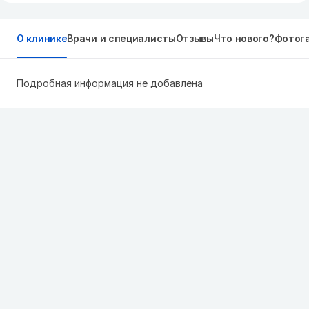
О клинике
Врачи и специалисты
Отзывы
Что нового?
Фотог
Подробная информация не добавлена