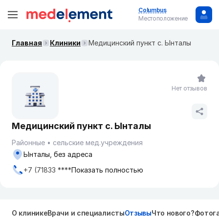
Columbus
Местоположение
Главная
Клиники
Медицинский пункт с. Ынталы
Нет отзывов
Медицинский пункт с. Ынталы
Районные
сельские мед.учреждения
Ынталы, без адреса
+7 (71833 ****
Показать полностью
О клинике
Врачи и специалисты
Отзывы
Что нового?
Фотог