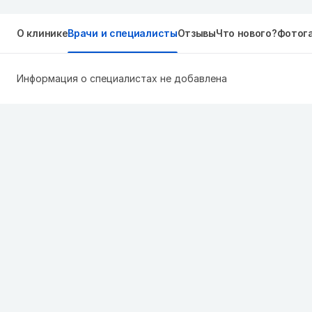
О клинике
Врачи и специалисты
Отзывы
Что нового?
Фотог
Информация о специалистах не добавлена