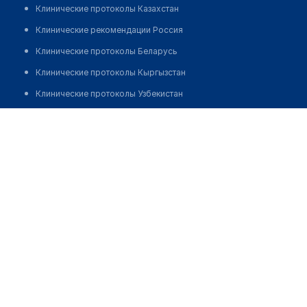
Клинические протоколы Казахстан
Клинические рекомендации Россия
Клинические протоколы Беларусь
Клинические протоколы Кыргызстан
Клинические протоколы Узбекистан
Клинические протоколы диагностики и лечения
Оздоровительный центр "ЗДОРОВЫЙ ОБРАЗ ЖИЗНИ"
Обзоры мировой медицинской периодики
Позвонить
Заболевания: обзорные статьи
Новости здравоохранения
Медикаменты
Лабораторные показатели
Медицинские термины
Мобильные приложения
клиникам
МИС для клиники