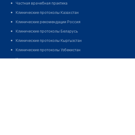
Частная врачебная практика
Клинические протоколы Казахстан
Клинические рекомендации Россия
Клинические протоколы Беларусь
Клинические протоколы Кыргызстан
Клинические протоколы Узбекистан
Клинические протоколы диагностики и лечения
Национальный центр кардиологии и терапии им. М.
Обзоры мировой медицинской периодики
МИРРАХИМОВА (Центр хирургии сердца и изучения
трансплантации)
Заболевания: обзорные статьи
Позвонить
Новости здравоохранения
Медикаменты
Лабораторные показатели
Медицинские термины
Мобильные приложения
клиникам