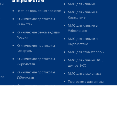
специалистам
й и
МИС для клиники
Частная врачебная практика
МИС для клиники в
к
Казахстане
Клинические протоколы
Казахстан
МИС для клиники в
Узбекистане
Клинические рекомендации
Россия
МИС для клиники в
Кыргызстане
Клинические протоколы
Беларусь
МИС для стоматологии
Клинические протоколы
МИС для клиники ВРТ,
Кыргызстан
центра ЭКО
Клинические протоколы
МИС для стационара
ния
Узбекистан
Программа для аптеки
Клинические протоколы
Автоматизация блока
диагностики и лечения
питания
Обзоры мировой
Реклама и продвижение
медицинской периодики
клиник
Заболевания: обзорные
Разработка сайта клиники