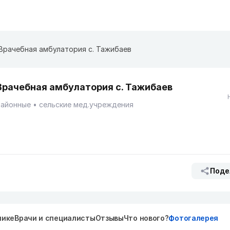
Врачебная амбулатория с. Тажибаев
Врачебная амбулатория с. Тажибаев
Районные
сельские мед.учреждения
Поде
нике
Врачи и специалисты
Отзывы
Что нового?
Фотогалерея