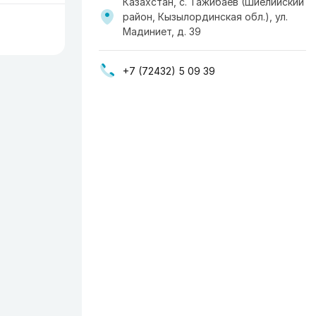
Казахстан, с. Тажибаев (Шиелийский
район, Кызылординская обл.), ул.
Мадиниет, д. 39
+7 (72432) 5 09 39