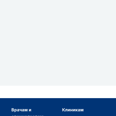
врачам и
клиникам