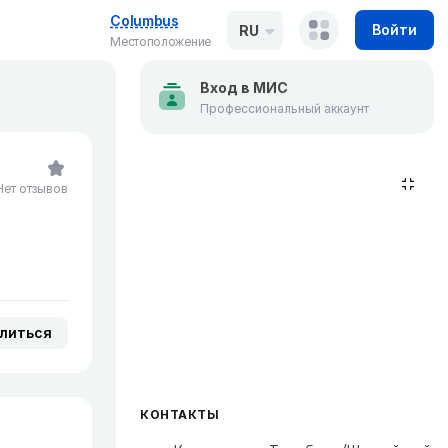
Columbus
Войти
RU
Местоположение
Вход в МИС
Профессиональный аккаунт
Нет отзывов
литься
КОНТАКТЫ