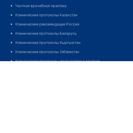
Частная врачебная практика
Клинические протоколы Казахстан
Клинические рекомендации Россия
Клинические протоколы Беларусь
Клинические протоколы Кыргызстан
Клинические протоколы Узбекистан
Клинические протоколы диагностики и лечения
Медицинский центр "КОРОНА-ДЕНТАЛ"
Обзоры мировой медицинской периодики
Позвонить
Заболевания: обзорные статьи
Новости здравоохранения
Медикаменты
Лабораторные показатели
Медицинские термины
Мобильные приложения
клиникам