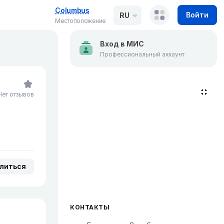
Columbus
Войти
RU
Местоположение
Вход в МИС
Профессиональный аккаунт
Нет отзывов
литься
КОНТАКТЫ