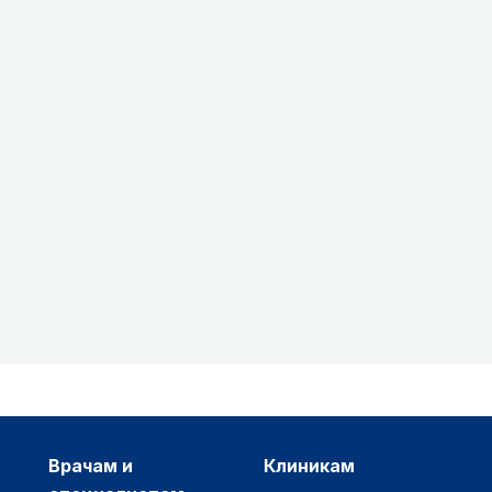
врачам и
клиникам