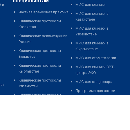
специалистам
й и
МИС для клиники
Частная врачебная практика
МИС для клиники в
к
Казахстане
Клинические протоколы
Казахстан
МИС для клиники в
Узбекистане
Клинические рекомендации
Россия
МИС для клиники в
Кыргызстане
Клинические протоколы
Беларусь
МИС для стоматологии
Клинические протоколы
МИС для клиники ВРТ,
Кыргызстан
центра ЭКО
Клинические протоколы
МИС для стационара
ния
Узбекистан
Программа для аптеки
Клинические протоколы
Автоматизация блока
диагностики и лечения
питания
Обзоры мировой
Реклама и продвижение
медицинской периодики
клиник
Заболевания: обзорные
Разработка сайта клиники