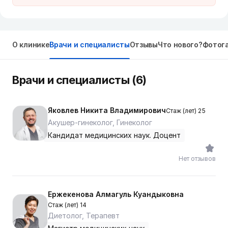
О клинике
Врачи и специалисты
Отзывы
Что нового?
Фотог
Врачи и специалисты (6)
Яковлев Никита Владимирович
Стаж (лет) 25
Акушер-гинеколог, Гинеколог
Кандидат медицинских наук. Доцент
Нет отзывов
Ержекенова Алмагуль Куандыковна
Стаж (лет) 14
Диетолог, Терапевт