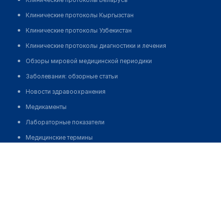
Клинические протоколы Кыргызстан
Клинические протоколы Узбекистан
Клинические протоколы диагностики и лечения
Обзоры мировой медицинской периодики
Заболевания: обзорные статьи
Новости здравоохранения
Медикаменты
Лабораторные показатели
Медицинские термины
Клиника "ХОРОШИЙ ДОКТОР" (ТОО "КДМ-Групп")
Мобильные приложения
клиникам
Позвонить
МИС для клиники
МИС для клиники в Казахстане
МИС для клиники в Узбекистане