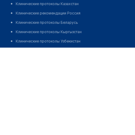
Клинические протоколы Казахстан
Клинические рекомендации Россия
Клинические протоколы Беларусь
Клинические протоколы Кыргызстан
Клинические протоколы Узбекистан
Клинические протоколы диагностики и лечения
Фельдшерско-акушерский пункт с. Усиктас
Обзоры мировой медицинской периодики
Позвонить
Заболевания: обзорные статьи
Новости здравоохранения
Медикаменты
Лабораторные показатели
Медицинские термины
Мобильные приложения
клиникам
МИС для клиники