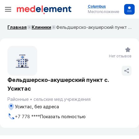
Columbus
Местоположение
Главная
Клиники
Фельдшерско-акушерский пункт с. Усиктас
Нет отзывов
Фельдшерско-акушерский пункт с.
Усиктас
Районные
сельские мед.учреждения
Усиктас, без адреса
+7 778 ****
Показать полностью