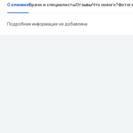
О клинике
Врачи и специалисты
Отзывы
Что нового?
Фотог
Подробная информация не добавлена