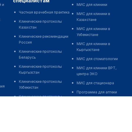
специалистам
й и
МИС для клиники
Частная врачебная практика
МИС для клиники в
к
Казахстане
Клинические протоколы
Казахстан
МИС для клиники в
Узбекистане
Клинические рекомендации
Россия
МИС для клиники в
Кыргызстане
Клинические протоколы
Беларусь
МИС для стоматологии
Клинические протоколы
МИС для клиники ВРТ,
Кыргызстан
центра ЭКО
Клинические протоколы
МИС для стационара
ния
Узбекистан
Программа для аптеки
Клинические протоколы
Автоматизация блока
диагностики и лечения
питания
Обзоры мировой
Реклама и продвижение
медицинской периодики
клиник
Заболевания: обзорные
Разработка сайта клиники