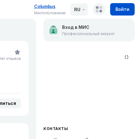
Columbus
Войти
RU
Местоположение
Вход в МИС
Профессиональный аккаунт
Нет отзывов
литься
КОНТАКТЫ