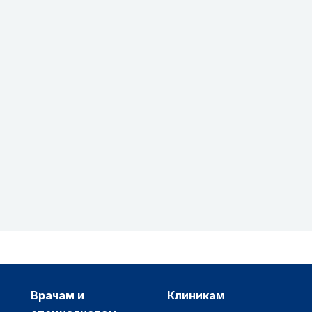
врачам и
клиникам