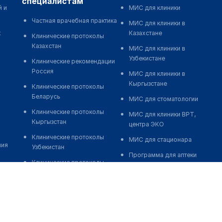
специалистам
й и
МИС для клиники
Частная врачебная практика
МИС для клиники в
к
Казахстане
Клинические протоколы
Казахстан
МИС для клиники в
Узбекистане
Клинические рекомендации
Россия
МИС для клиники в
Кыргызстане
Клинические протоколы
Беларусь
МИС для стоматологии
Клинические протоколы
МИС для клиники ВРТ,
Кыргызстан
центра ЭКО
Клинические протоколы
МИС для стационара
ния
Узбекистан
Программа для аптеки
Клинические протоколы
Автоматизация блока
диагностики и лечения
питания
Обзоры мировой
Реклама и продвижение
медицинской периодики
клиник
Заболевания: обзорные
Разработка сайта клиники