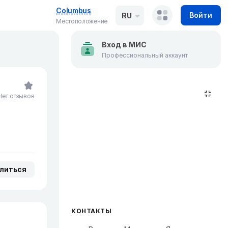
Columbus
Войти
RU
Местоположение
Вход в МИС
Профессиональный аккаунт
Нет отзывов
литься
КОНТАКТЫ