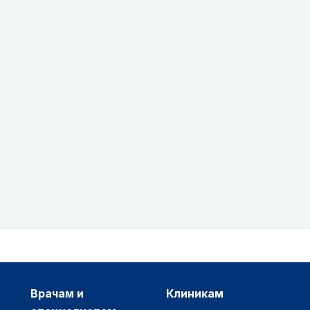
врачам и
клиникам