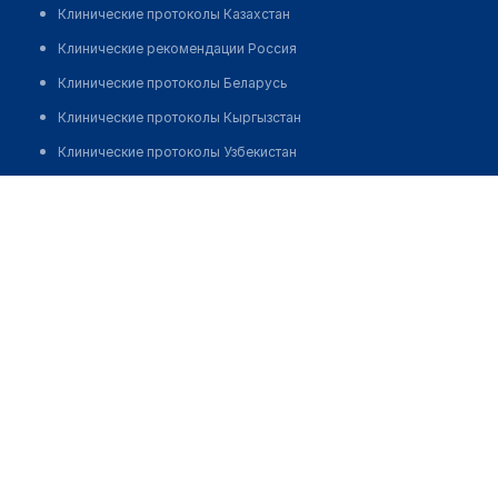
Клинические протоколы Казахстан
Клинические рекомендации Россия
Клинические протоколы Беларусь
Клинические протоколы Кыргызстан
Клинические протоколы Узбекистан
Клинические протоколы диагностики и лечения
Алматинская железнодорожная поликлиника
Обзоры мировой медицинской периодики
Позвонить
Заболевания: обзорные статьи
Новости здравоохранения
Медикаменты
Лабораторные показатели
Медицинские термины
Мобильные приложения
клиникам
МИС для клиники