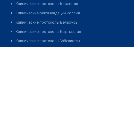
Клинические протоколы Казахстан
Клинические рекомендации Россия
Клинические протоколы Беларусь
Клинические протоколы Кыргызстан
Клинические протоколы Узбекистан
Клинические протоколы диагностики и лечения
Стоматология "DENTIUM-K"
Обзоры мировой медицинской периодики
Позвонить
Заболевания: обзорные статьи
Новости здравоохранения
Медикаменты
Лабораторные показатели
Медицинские термины
Мобильные приложения
клиникам
МИС для клиники