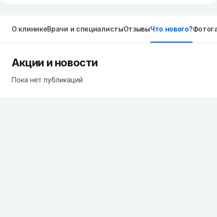
О клинике
Врачи и специалисты
Отзывы
Что нового?
Фотог
Акции и новости
Пока нет публикаций