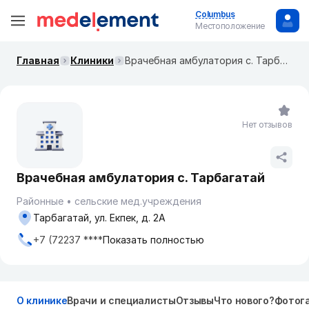
Columbus
Местоположение
Главная
Клиники
Врачебная амбулатория с. Тарбагатай
Нет отзывов
Врачебная амбулатория с. Тарбагатай
Районные
сельские мед.учреждения
Тарбагатай, ул. Екпек, д. 2А
+7 (72237 ****
Показать полностью
О клинике
Врачи и специалисты
Отзывы
Что нового?
Фотог