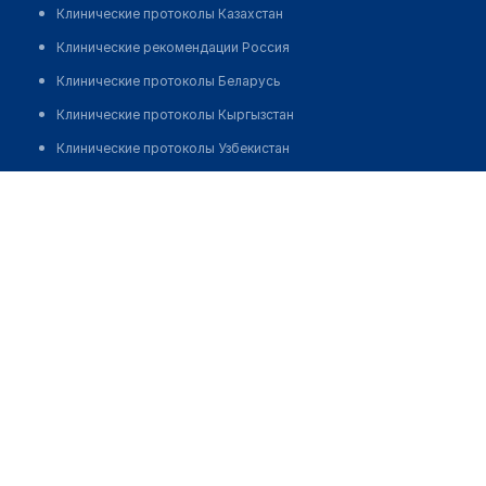
Клинические протоколы Казахстан
Клинические рекомендации Россия
Клинические протоколы Беларусь
Клинические протоколы Кыргызстан
Клинические протоколы Узбекистан
Клинические протоколы диагностики и лечения
Врачебная амбулатория с. Тарбагатай
Обзоры мировой медицинской периодики
Позвонить
Заболевания: обзорные статьи
Новости здравоохранения
Медикаменты
Лабораторные показатели
Медицинские термины
Мобильные приложения
клиникам
МИС для клиники