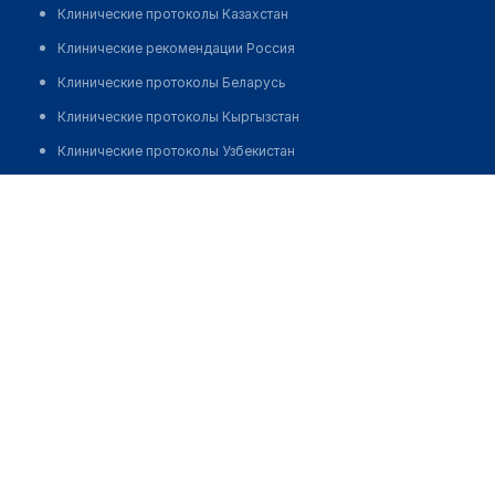
Клинические протоколы Казахстан
Клинические рекомендации Россия
Клинические протоколы Беларусь
Клинические протоколы Кыргызстан
Клинические протоколы Узбекистан
Клинические протоколы диагностики и лечения
Клиника гемодиализа "БИОС"
Обзоры мировой медицинской периодики
Позвонить
Заболевания: обзорные статьи
Новости здравоохранения
Медикаменты
Лабораторные показатели
Медицинские термины
Мобильные приложения
клиникам
МИС для клиники