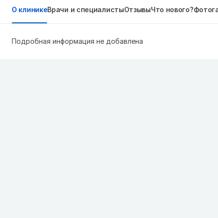
О клинике
Врачи и специалисты
Отзывы
Что нового?
Фотог
Подробная информация не добавлена