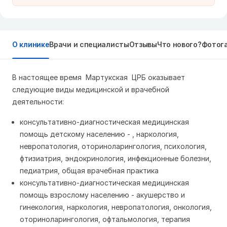
О клинике
Врачи и специалисты
Отзывы
Что нового?
Фотог
В настоящее время Мартукская ЦРБ оказывает
следующие виды медицинской и врачебной
деятельности:
консультативно-диагностическая медицинская
помощь детскому населению - , наркология,
невропатология, оториноларингология, психология,
фтизиатрия, эндокринология, инфекционные болезни,
педиатрия, общая врачебная практика
консультативно-диагностическая медицинская
помощь взрослому населению - акушерство и
гинекология, наркология, невропатология, онкология,
оториноларингология, офтальмология, терапия